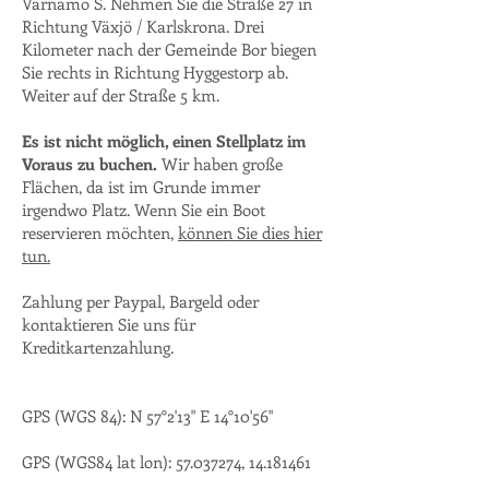
Värnamo S. Nehmen Sie die Straße 27 in
Richtung Växjö / Karlskrona. Drei
Kilometer nach der Gemeinde Bor biegen
Sie rechts in Richtung Hyggestorp ab.
Weiter auf der Straße 5 km.
Es ist nicht möglich, einen Stellplatz im
Voraus zu buchen.
Wir haben große
Flächen, da ist im Grunde immer
irgendwo Platz. Wenn Sie ein Boot
reservieren möchten,
können Sie dies hier
tun.
Zahlung per Paypal, Bargeld oder
kontaktieren Sie uns für
Kreditkartenzahlung.
GPS (WGS 84): N 57°2'13" E 14°10'56"
GPS (WGS84 lat lon):
57.037274
,
14.181461